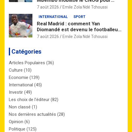
Mbembo mobilise le CNOG pour
préparer la relève gabonaise
7 août 2026
Emile Zola Ndé Tchoussi
INTERNATIONAL
SPORT
Real Madrid : comment Yan
Diomandé est devenu le footballeur
africain le plus cher de l’histoire
7 août 2026
Emile Zola Ndé Tchoussi
Catégories
Articles Populaires
(36)
Culture
(10)
Economie
(139)
International
(45)
Investir
(49)
Les choix de l'éditeur
(82)
Non classé
(1)
Nos dernières actualités
(28)
Opinion
(6)
Politique
(125)