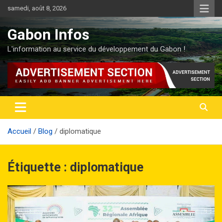
Aller
samedi, août 8, 2026
au
contenu
Gabon Infos
L'information au service du développement du Gabon !
Accueil
Blog
diplomatique
Étiquette :
diplomatique