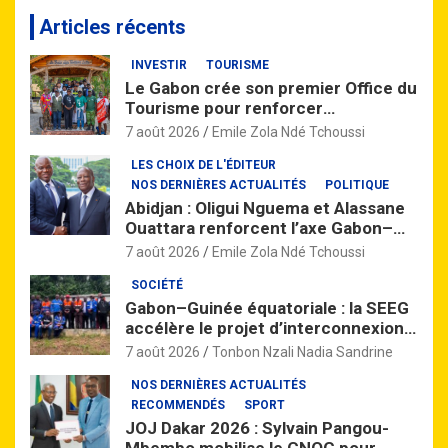
c
Articles récents
h
e
INVESTIR
TOURISME
r
Le Gabon crée son premier Office du
c
Tourisme pour renforcer
h
l’attractivité de la destination
e
7 août 2026
Emile Zola Ndé Tchoussi
nationale
r
LES CHOIX DE L'ÉDITEUR
NOS DERNIÈRES ACTUALITÉS
POLITIQUE
Abidjan : Oligui Nguema et Alassane
Ouattara renforcent l’axe Gabon–
Côte d’Ivoire
7 août 2026
Emile Zola Ndé Tchoussi
SOCIÉTÉ
Gabon–Guinée équatoriale : la SEEG
accélère le projet d’interconnexion
électrique dans le Woleu-Ntem
7 août 2026
Tonbon Nzali Nadia Sandrine
NOS DERNIÈRES ACTUALITÉS
RECOMMENDÉS
SPORT
JOJ Dakar 2026 : Sylvain Pangou-