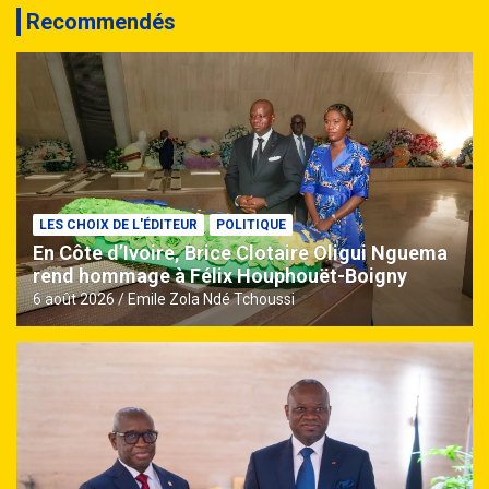
Recommendés
LES CHOIX DE L'ÉDITEUR
POLITIQUE
En Côte d’Ivoire, Brice Clotaire Oligui Nguema
rend hommage à Félix Houphouët-Boigny
6 août 2026
Emile Zola Ndé Tchoussi