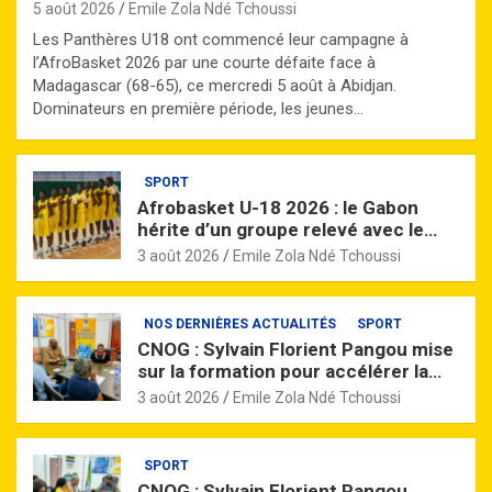
5 août 2026
Emile Zola Ndé Tchoussi
Les Panthères U18 ont commencé leur campagne à
l’AfroBasket 2026 par une courte défaite face à
Madagascar (68-65), ce mercredi 5 août à Abidjan.
Dominateurs en première période, les jeunes…
SPORT
Afrobasket U-18 2026 : le Gabon
hérite d’un groupe relevé avec le
Mali, champion en titre
3 août 2026
Emile Zola Ndé Tchoussi
NOS DERNIÈRES ACTUALITÉS
SPORT
CNOG : Sylvain Florient Pangou mise
sur la formation pour accélérer la
professionnalisation du sport
3 août 2026
Emile Zola Ndé Tchoussi
gabonais
SPORT
CNOG : Sylvain Florient Pangou