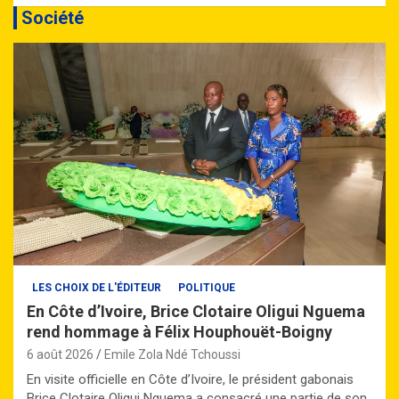
Société
LES CHOIX DE L'ÉDITEUR
POLITIQUE
En Côte d’Ivoire, Brice Clotaire Oligui Nguema
rend hommage à Félix Houphouët-Boigny
6 août 2026
Emile Zola Ndé Tchoussi
En visite officielle en Côte d’Ivoire, le président gabonais
Brice Clotaire Oligui Nguema a consacré une partie de son