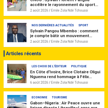
accélère le rayonnement du sport
gabonais en Afrique
2 août 2026
Emile Zola Ndé Tchoussi
NOS DERNIÈRES ACTUALITÉS
SPORT
Sylvain Pangou Mbembo : comment
je compte bâtir un mouvement
olympique plus performant
2 août 2026
Emile Zola Ndé Tchoussi
Articles récents
LES CHOIX DE L'ÉDITEUR
POLITIQUE
En Côte d’Ivoire, Brice Clotaire Oligui
Nguema rend hommage à Félix
Houphouët-Boigny
6 août 2026
Emile Zola Ndé Tchoussi
ECONOMIE
TOURISME
Gabon–Nigeria : Air Peace ouvre une
liaison directe Libreville–Lagos avec