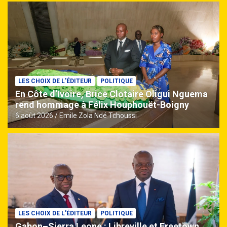
LES CHOIX DE L'ÉDITEUR
POLITIQUE
En Côte d’Ivoire, Brice Clotaire Oligui Nguema
rend hommage à Félix Houphouët-Boigny
6 août 2026
Emile Zola Ndé Tchoussi
LES CHOIX DE L'ÉDITEUR
POLITIQUE
Gabon–Sierra Leone : Libreville et Freetown