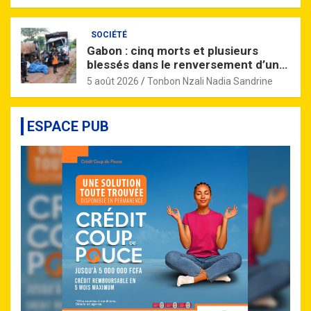
SOCIÉTÉ
Gabon : cinq morts et plusieurs
blessés dans le renversement d’un
camion près de Nzinga
5 août 2026
Tonbon Nzali Nadia Sandrine
ESPACE PUB