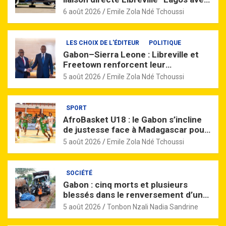
quatre vols par semaine
6 août 2026
Emile Zola Ndé Tchoussi
LES CHOIX DE L'ÉDITEUR
POLITIQUE
Gabon–Sierra Leone : Libreville et
Freetown renforcent leur
partenariat à travers un vaste
5 août 2026
Emile Zola Ndé Tchoussi
accord de coopération
SPORT
AfroBasket U18 : le Gabon s’incline
de justesse face à Madagascar pour
son entrée en lice
5 août 2026
Emile Zola Ndé Tchoussi
SOCIÉTÉ
Gabon : cinq morts et plusieurs
blessés dans le renversement d’un
camion près de Nzinga
5 août 2026
Tonbon Nzali Nadia Sandrine