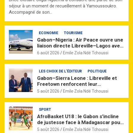
séjour à un moment de recueillement à Yamoussoukro.
Accompagné de son…
ECONOMIE
TOURISME
Gabon–Nigeria : Air Peace ouvre une
liaison directe Libreville–Lagos avec
quatre vols par semaine
6 août 2026
Emile Zola Ndé Tchoussi
LES CHOIX DE L'ÉDITEUR
POLITIQUE
Gabon–Sierra Leone : Libreville et
Freetown renforcent leur
partenariat à travers un vaste
5 août 2026
Emile Zola Ndé Tchoussi
accord de coopération
SPORT
AfroBasket U18 : le Gabon s’incline
de justesse face à Madagascar pour
son entrée en lice
5 août 2026
Emile Zola Ndé Tchoussi