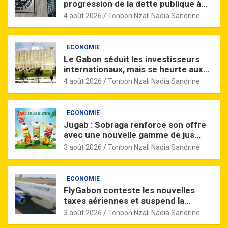
progression de la dette publique à
l’horizon 2027
4 août 2026
Tonbon Nzali Nadia Sandrine
ECONOMIE
Le Gabon séduit les investisseurs
internationaux, mais se heurte aux
limites du marché financier de la
4 août 2026
Tonbon Nzali Nadia Sandrine
Cemac
ECONOMIE
Jugab : Sobraga renforce son offre
avec une nouvelle gamme de jus
produite au Gabon
3 août 2026
Tonbon Nzali Nadia Sandrine
ECONOMIE
FlyGabon conteste les nouvelles
taxes aériennes et suspend la
perception de la redevance R4
3 août 2026
Tonbon Nzali Nadia Sandrine