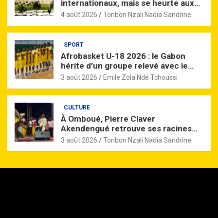
internationaux, mais se heurte aux
limites du marché financier de la
4 août 2026
Tonbon Nzali Nadia Sandrine
Cemac
SPORT
Afrobasket U-18 2026 : le Gabon
hérite d’un groupe relevé avec le
Mali, champion en titre
3 août 2026
Emile Zola Ndé Tchoussi
CULTURE
À Omboué, Pierre Claver
Akendengué retrouve ses racines
dans un concert chargé d’émotion
3 août 2026
Tonbon Nzali Nadia Sandrine