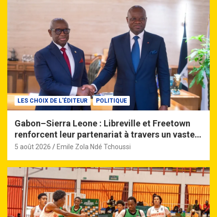
LES CHOIX DE L'ÉDITEUR
POLITIQUE
Gabon–Sierra Leone : Libreville et Freetown
renforcent leur partenariat à travers un vaste
accord de coopération
5 août 2026
Emile Zola Ndé Tchoussi