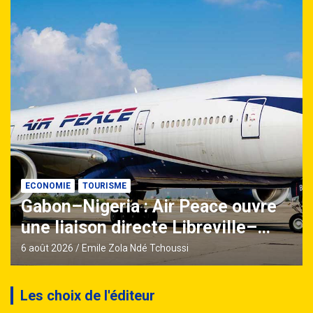
ECONOMIE
TOURISME
Gabon–Nigeria : Air Peace ouvre
une liaison directe Libreville–
Lagos avec quatre vols par
6 août 2026
Emile Zola Ndé Tchoussi
semaine
Les choix de l'éditeur