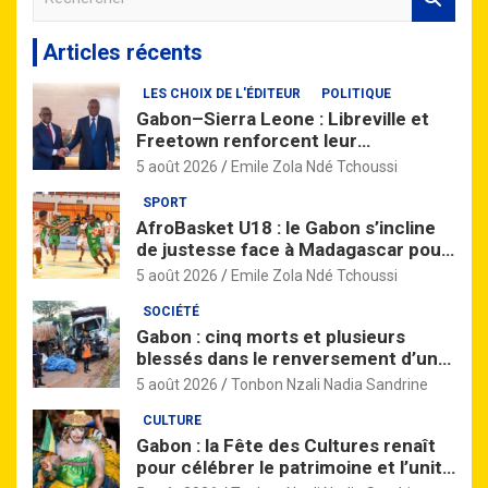
e
c
Articles récents
h
e
LES CHOIX DE L'ÉDITEUR
POLITIQUE
r
Gabon–Sierra Leone : Libreville et
c
Freetown renforcent leur
h
partenariat à travers un vaste
e
5 août 2026
Emile Zola Ndé Tchoussi
accord de coopération
r
SPORT
AfroBasket U18 : le Gabon s’incline
de justesse face à Madagascar pour
son entrée en lice
5 août 2026
Emile Zola Ndé Tchoussi
SOCIÉTÉ
Gabon : cinq morts et plusieurs
blessés dans le renversement d’un
camion près de Nzinga
5 août 2026
Tonbon Nzali Nadia Sandrine
CULTURE
Gabon : la Fête des Cultures renaît
pour célébrer le patrimoine et l’unité