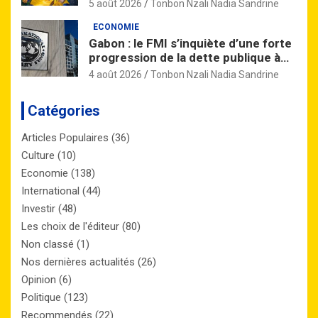
nationale
5 août 2026
Tonbon Nzali Nadia Sandrine
ECONOMIE
Gabon : le FMI s’inquiète d’une forte
progression de la dette publique à
l’horizon 2027
4 août 2026
Tonbon Nzali Nadia Sandrine
Catégories
Articles Populaires
(36)
Culture
(10)
Economie
(138)
International
(44)
Investir
(48)
Les choix de l'éditeur
(80)
Non classé
(1)
Nos dernières actualités
(26)
Opinion
(6)
Politique
(123)
Recommendés
(22)