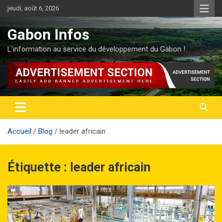
Aller
jeudi, août 6, 2026
au
contenu
Gabon Infos
L'information au service du développement du Gabon !
Accueil
Blog
leader africain
Étiquette :
leader africain