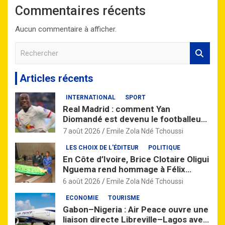
Commentaires récents
Aucun commentaire à afficher.
R
e
c
Articles récents
h
e
INTERNATIONAL
SPORT
r
Real Madrid : comment Yan
c
Diomandé est devenu le footballeur
h
africain le plus cher de l’histoire
e
7 août 2026
Emile Zola Ndé Tchoussi
r
LES CHOIX DE L'ÉDITEUR
POLITIQUE
En Côte d’Ivoire, Brice Clotaire Oligui
Nguema rend hommage à Félix
Houphouët-Boigny
6 août 2026
Emile Zola Ndé Tchoussi
ECONOMIE
TOURISME
Gabon–Nigeria : Air Peace ouvre une
liaison directe Libreville–Lagos avec