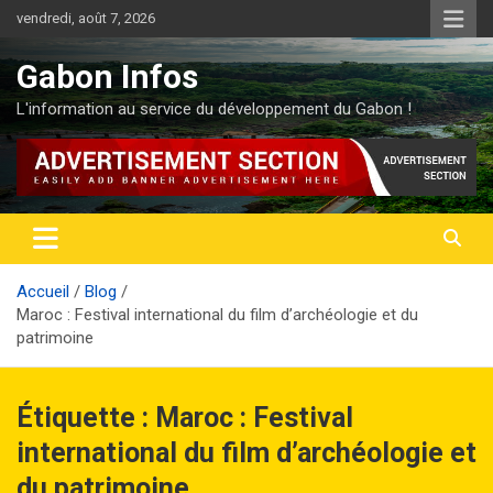
Aller
vendredi, août 7, 2026
au
contenu
Gabon Infos
L'information au service du développement du Gabon !
Accueil
Blog
Maroc : Festival international du film d’archéologie et du
patrimoine
Étiquette :
Maroc : Festival
international du film d’archéologie et
du patrimoine