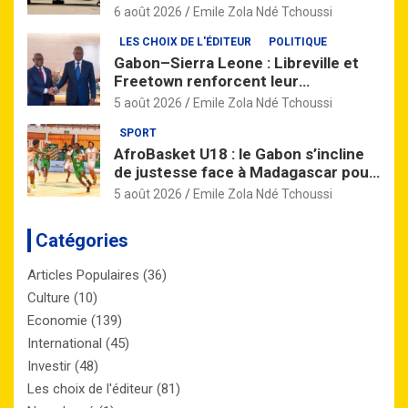
quatre vols par semaine
6 août 2026
Emile Zola Ndé Tchoussi
LES CHOIX DE L'ÉDITEUR
POLITIQUE
Gabon–Sierra Leone : Libreville et
Freetown renforcent leur
partenariat à travers un vaste
5 août 2026
Emile Zola Ndé Tchoussi
accord de coopération
SPORT
AfroBasket U18 : le Gabon s’incline
de justesse face à Madagascar pour
son entrée en lice
5 août 2026
Emile Zola Ndé Tchoussi
Catégories
Articles Populaires
(36)
Culture
(10)
Economie
(139)
International
(45)
Investir
(48)
Les choix de l'éditeur
(81)