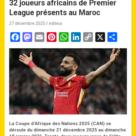
32 joueurs africains de Premier
League présents au Maroc
27 décembre 2025
editeur
F
M
E
Pi
W
Li
C
X
P
a
a
m
nt
h
n
o
ar
ce
st
ail
er
at
ke
py
ta
b
o
es
s
dI
Li
g
o
d
t
A
n
n
er
o
o
p
k
k
n
p
La Coupe d’Afrique des Nations 2025 (CAN) se
déroule du dimanche 21 décembre 2025 au dimanche