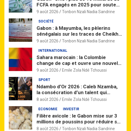
FCFA engagés en 2025 pour soutenir
h
le développement durable
e
9 août 2026
Tonbon Nzali Nadia Sandrine
r
SOCIÉTÉ
Gabon : à Mayumba, les pèlerins
sénégalais sur les traces de Cheikh
Amadou Bamba
9 août 2026
Tonbon Nzali Nadia Sandrine
INTERNATIONAL
Sahara marocain : la Colombie
change de cap et ouvre une nouvelle
page avec le Maroc
9 août 2026
Emile Zola Ndé Tchoussi
SPORT
Ndambo d’Or 2026 : Caleb Nzamba,
la consécration d’un talent qui
monte
8 août 2026
Emile Zola Ndé Tchoussi
ECONOMIE
INVESTIR
Filière avicole : le Gabon mise sur 3
millions de poussins pour réduire sa
dépendance aux importations
8 août 2026
Tonbon Nzali Nadia Sandrine