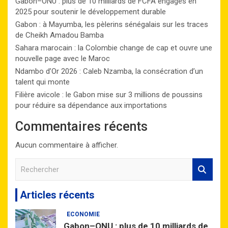
Gabon–ONU : plus de 10 milliards de FCFA engagés en
2025 pour soutenir le développement durable
Gabon : à Mayumba, les pèlerins sénégalais sur les traces
de Cheikh Amadou Bamba
Sahara marocain : la Colombie change de cap et ouvre une
nouvelle page avec le Maroc
Ndambo d’Or 2026 : Caleb Nzamba, la consécration d’un
talent qui monte
Filière avicole : le Gabon mise sur 3 millions de poussins
pour réduire sa dépendance aux importations
Commentaires récents
Aucun commentaire à afficher.
R
e
c
Articles récents
h
e
ECONOMIE
r
Gabon–ONU : plus de 10 milliards de
c