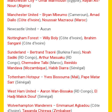
Manchester City
–
Omar Marmoush
(Égypte),
Rayan Aït-
Nouri
(
Algérie
)
Manchester United
–
Bryan Mbeumo
(Cameroun),
Amad
Diallo
(
Côte d’Ivoire
),
Noussair Mazraoui
(
Maroc
)
Newcastle United – Aucun
Nottingham Forest
–
Willy Boly
(Côte d’Ivoire),
Ibrahim
Sangaré
(Côte d’Ivoire)
Sunderland
–
Bertrand Traoré
(Burkina Faso),
Noah
Sadiki
(RD Congo),
Arthur Masuaku
(RD
Congo),
Chemsdine Talbi
(Maroc),
Reinildo
Mandava
(
Mozambique
),
Habib Diarra
(Sénégal)
Tottenham Hotspur
–
Yves Bissouma
(
Mali
),
Pape Matar
Sarr
(Sénégal)
West Ham United
–
Aaron Wan-Bissaka
(RD Congo),
El
Hadji Malick Diouf
(Sénégal)
Wolverhampton Wanderers
–
Emmanuel Agbadou
(Côte
d’Ivoire),
Tawanda Chirewa
(
Zimbabwe
)