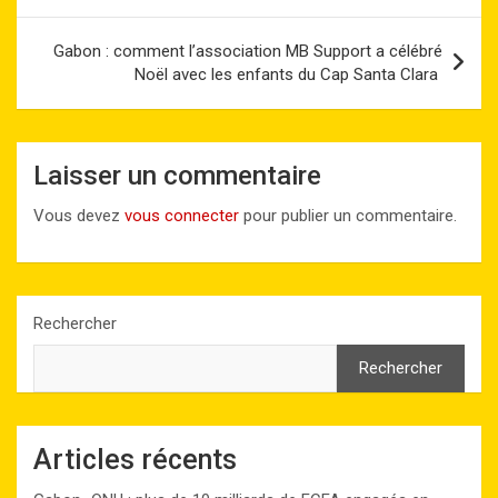
o
o
p
k
l’article
k
n
p
Gabon : comment l’association MB Support a célébré
Noël avec les enfants du Cap Santa Clara
Laisser un commentaire
Vous devez
vous connecter
pour publier un commentaire.
Rechercher
Rechercher
Articles récents