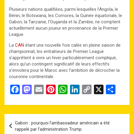
Plusieurs nations qualifiées, parmi lesquelles l’Angola, le
Bénin, le Botswana, les Comores, la Guinée équatoriale, le
Gabon, la Tanzanie, l’Ouganda et la Zambie, ne comptent
actuellement aucun joueur en provenance de la Premier
League.
La
CAN
étant une nouvelle fois calée en pleine saison de
championnat, les entraîneurs de Premier League
s’apprêtent à vivre un hiver particulièrement compliqué,
alors qu’un contingent significatif de leurs effectifs
s’envolera pour le Maroc avec l’ambition de décrocher la
couronne continentale.
F
M
E
Pi
W
Li
C
X
P
a
a
m
nt
h
n
o
ar
ce
st
ail
er
at
ke
py
ta
b
o
es
s
dI
Li
g
Navigation
Gabon : pourquoi l’ambassadeur américain a été
o
d
t
A
n
n
er
de
rappelé par l’administration Trump