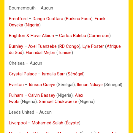
Bournemouth – Aucun
Brentford
–
Dango Ouattara
(
Burkina Faso
),
Frank
Onyeka
(
Nigeria
)
Brighton & Hove Albion
–
Carlos Baleba
(
Cameroun
)
Burnley
–
Axel Tuanzebe
(
RD Congo
),
Lyle Foster
(
Afrique
du Sud
),
Hannibal Mejbri
(
Tunisie
)
Chelsea – Aucun
Crystal Palace
–
Ismaila Sarr
(
Sénégal
)
Everton
–
Idrissa Gueye
(Sénégal),
Iliman Ndiaye
(Sénégal)
Fulham
–
Calvin Bassey
(Nigeria),
Alex
Iwobi
(Nigeria),
Samuel Chukwueze
(Nigeria)
Leeds United – Aucun
Liverpool
–
Mohamed Salah
(
Égypte
)