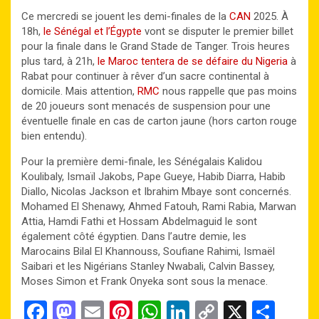
Ce mercredi se jouent les demi-finales de la
CAN
2025. À
18h,
le Sénégal et l’Égypte
vont se disputer le premier billet
pour la finale dans le Grand Stade de Tanger. Trois heures
plus tard, à 21h,
le Maroc tentera de se défaire du Nigeria
à
Rabat pour continuer à rêver d’un sacre continental à
domicile. Mais attention,
RMC
nous rappelle que pas moins
de 20 joueurs sont menacés de suspension pour une
éventuelle finale en cas de carton jaune (hors carton rouge
bien entendu).
Pour la première demi-finale, les Sénégalais Kalidou
Koulibaly, Ismaïl Jakobs, Pape Gueye, Habib Diarra, Habib
Diallo, Nicolas Jackson et Ibrahim Mbaye sont concernés.
Mohamed El Shenawy, Ahmed Fatouh, Rami Rabia, Marwan
Attia, Hamdi Fathi et Hossam Abdelmaguid le sont
également côté égyptien. Dans l’autre demie, les
Marocains Bilal El Khannouss, Soufiane Rahimi, Ismaël
Saibari et les Nigérians Stanley Nwabali, Calvin Bassey,
Moses Simon et Frank Onyeka sont sous la menace.
F
M
E
Pi
W
Li
C
X
P