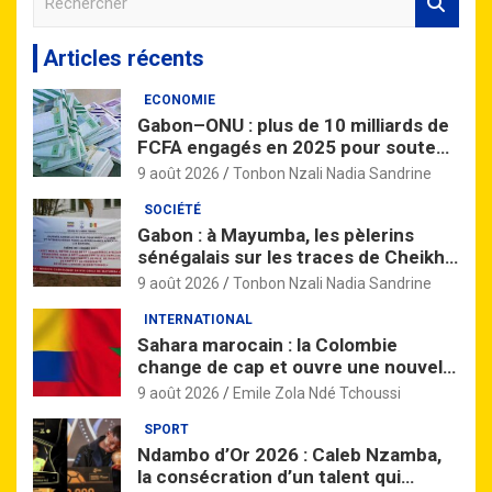
e
c
Articles récents
h
e
ECONOMIE
r
Gabon–ONU : plus de 10 milliards de
c
FCFA engagés en 2025 pour soutenir
h
le développement durable
e
9 août 2026
Tonbon Nzali Nadia Sandrine
r
SOCIÉTÉ
Gabon : à Mayumba, les pèlerins
sénégalais sur les traces de Cheikh
Amadou Bamba
9 août 2026
Tonbon Nzali Nadia Sandrine
INTERNATIONAL
Sahara marocain : la Colombie
change de cap et ouvre une nouvelle
page avec le Maroc
9 août 2026
Emile Zola Ndé Tchoussi
SPORT
Ndambo d’Or 2026 : Caleb Nzamba,
la consécration d’un talent qui