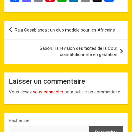
a
a
m
nt
h
n
o
ar
ce
st
ail
er
at
ke
py
ta
b
o
es
s
dI
Li
g
Navigation
Raja Casablanca : un club modèle pour les Africains
o
d
t
A
n
n
er
de
o
o
p
k
l’article
Gabon : la révision des textes de la Cour
k
n
p
constitutionnelle en gestation
Laisser un commentaire
Vous devez
vous connecter
pour publier un commentaire.
Rechercher