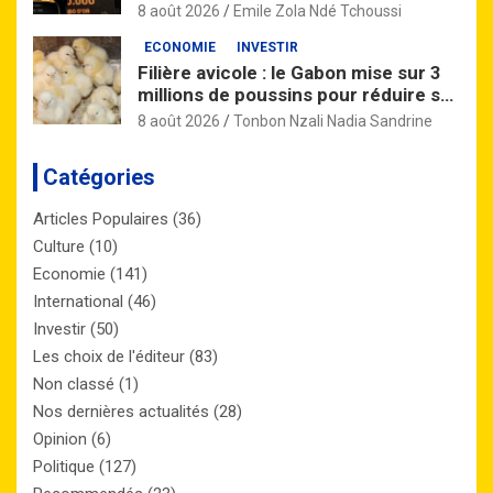
monte
8 août 2026
Emile Zola Ndé Tchoussi
ECONOMIE
INVESTIR
Filière avicole : le Gabon mise sur 3
millions de poussins pour réduire sa
dépendance aux importations
8 août 2026
Tonbon Nzali Nadia Sandrine
Catégories
Articles Populaires
(36)
Culture
(10)
Economie
(141)
International
(46)
Investir
(50)
Les choix de l'éditeur
(83)
Non classé
(1)
Nos dernières actualités
(28)
Opinion
(6)
Politique
(127)