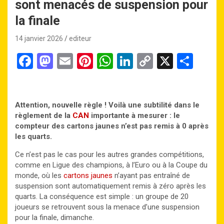
sont menacés de suspension pour
la finale
14 janvier 2026
editeur
F
M
E
Pi
W
Li
C
X
P
a
a
m
nt
h
n
o
ar
ce
st
ail
er
at
ke
py
ta
b
o
es
s
dI
Li
g
Attention, nouvelle règle ! Voilà une subtilité dans le
règlement de la
CAN
importante à mesurer : le
o
d
t
A
n
n
er
compteur des cartons jaunes n’est pas remis à 0 après
o
o
p
k
les quarts.
k
n
p
Ce n’est pas le cas pour les autres grandes compétitions,
comme en Ligue des champions, à l’Euro ou à la Coupe du
monde, où les
cartons jaunes
n’ayant pas entraîné de
suspension sont automatiquement remis à zéro après les
quarts. La conséquence est simple : un groupe de 20
joueurs se retrouvent sous la menace d’une suspension
pour la finale, dimanche.