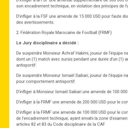
D’infliger à la FSF une amende supplémentaire de 300 000 
son encadrement technique, en violation des principes de fair
D’infliger à la FSF une amende de 15 000 USD pour faute disci
des avertissements.
2. Fédération Royale Marocaine de Football (FRMF)
Le Jury disciplinaire a décidé :
De suspendre Monsieur Achraf Hakimi, joueur de l’équipe na
dont un (1) match avec sursis pendant une durée d’un (1) 
antisportif.
De suspendre Monsieur Ismaël Saibari, joueur de l’équipe nat
pour comportement antisportif.
D’infliger à Monsieur Ismaël Saibari une amende de 100 000
D’infliger à la FRMF une amende de 200 000 USD pour le co
D’infliger à la FRMF une amende de 100 000 USD pour le com
de l’encadrement technique, ayant envahi la zone d’examen de 
articles 82 et 83 du Code disciplinaire de la CAF.