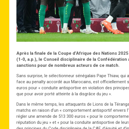
Après la finale de la Coupe d’Afrique des Nations 202
(1-0, a.p.), le Conseil disciplinaire de la Confédération 
sanctions pour de nombreux acteurs de ce match.
Sans surprise, le sélectionneur sénégalais Pape Thiaw, qui a
face au penalty accordé aux Marocains, est officiellemen
euros pour « conduite antisportive en violation des principes 
que pour avoir porté atteinte à la disgrâce du jeu ».
Dans le même temps, les attaquants de Lions de la Téranga,
matchs en raison d’un « comportement antisportif envers l’a
régler une amende de 513 300 euros « pour le comportement 
réputation du jeu » et « pour la conduite antisportive de le
des principes du Code disciplinaire de la CAF, d’équité et d’in