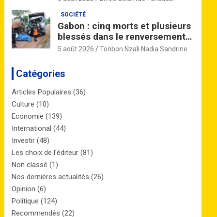
lice
SOCIÉTÉ
Gabon : cinq morts et plusieurs
blessés dans le renversement
d’un camion près de Nzinga
5 août 2026
Tonbon Nzali Nadia Sandrine
Catégories
Articles Populaires
(36)
Culture
(10)
Economie
(139)
International
(44)
Investir
(48)
Les choix de l'éditeur
(81)
Non classé
(1)
Nos dernières actualités
(26)
Opinion
(6)
Politique
(124)
Recommendés
(22)