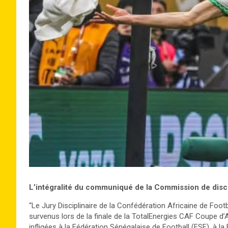
L’intégralité du communiqué de la Commission de disci
“Le Jury Disciplinaire de la Confédération Africaine de Foot
survenus lors de la finale de la TotalEnergies CAF Coupe d
infligées à la Fédération Sénégalaise de Football (FSF), à l