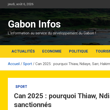
Aller
jeudi, août 6, 2026
au
contenu
Gabon Infos
L'information au service du développement du Gabon !
ACTUALITÉS
ECONOMIE
POLITIQUE
TOURIS
Accueil
Sport
Can 2025 : pourquoi Thiaw, Ndiaye, Sarr, Hakim
SPORT
Can 2025 : pourquoi Thiaw, Ndia
sanctionnés