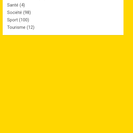
Santé
(4)
Société
(98)
Sport
(100)
Tourisme
(12)