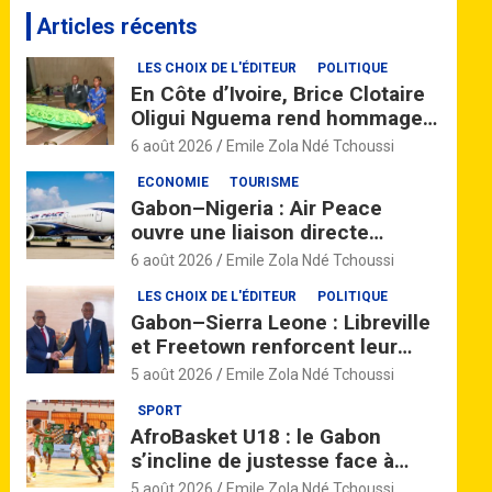
c
Articles récents
h
e
LES CHOIX DE L'ÉDITEUR
POLITIQUE
r
En Côte d’Ivoire, Brice Clotaire
c
Oligui Nguema rend hommage à
h
Félix Houphouët-Boigny
e
6 août 2026
Emile Zola Ndé Tchoussi
r
ECONOMIE
TOURISME
Gabon–Nigeria : Air Peace
ouvre une liaison directe
Libreville–Lagos avec quatre
6 août 2026
Emile Zola Ndé Tchoussi
vols par semaine
LES CHOIX DE L'ÉDITEUR
POLITIQUE
Gabon–Sierra Leone : Libreville
et Freetown renforcent leur
partenariat à travers un vaste
5 août 2026
Emile Zola Ndé Tchoussi
accord de coopération
SPORT
AfroBasket U18 : le Gabon
s’incline de justesse face à
Madagascar pour son entrée en
5 août 2026
Emile Zola Ndé Tchoussi