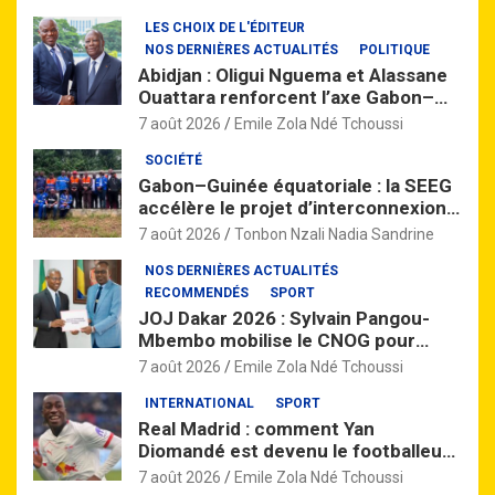
nationale
r
LES CHOIX DE L'ÉDITEUR
NOS DERNIÈRES ACTUALITÉS
POLITIQUE
Abidjan : Oligui Nguema et Alassane
Ouattara renforcent l’axe Gabon–
Côte d’Ivoire
7 août 2026
Emile Zola Ndé Tchoussi
SOCIÉTÉ
Gabon–Guinée équatoriale : la SEEG
accélère le projet d’interconnexion
électrique dans le Woleu-Ntem
7 août 2026
Tonbon Nzali Nadia Sandrine
NOS DERNIÈRES ACTUALITÉS
RECOMMENDÉS
SPORT
JOJ Dakar 2026 : Sylvain Pangou-
Mbembo mobilise le CNOG pour
préparer la relève gabonaise
7 août 2026
Emile Zola Ndé Tchoussi
INTERNATIONAL
SPORT
Real Madrid : comment Yan
Diomandé est devenu le footballeur
africain le plus cher de l’histoire
7 août 2026
Emile Zola Ndé Tchoussi