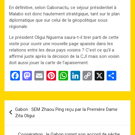
En définitive, selon Gabonactu, ce séjour présidentiel à
Malabo est donc hautement stratégique, tant sur le plan
diplomatique que sur celui de la géopolitique sous
régionale.
Le président Oligui Nguema saura-t-il tirer parti de cette
visite pour ouvrir une nouvelle page apaisée dans les
relations entre les deux pays voisins ? C’est ce qu’il a
affirmé juste après la décision de la CJI mais son voisin
doit aussi jouer la carte de l’apaisement.
F
M
E
Pi
W
Li
C
X
P
a
a
m
nt
h
n
o
ar
ce
st
ail
er
at
ke
py
ta
b
o
es
s
dI
Li
g
Navigation
Gabon : SEM Zhaou Ping reçu par la Première Dame
o
d
t
A
n
n
er
de
Zita Oligui
o
o
p
k
l’article
k
n
p
Coopération : le Gabon rompt son accord de pêche