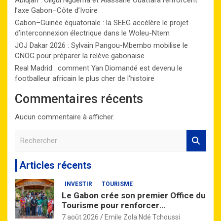
Abidjan : Oligui Nguema et Alassane Ouattara renforcent
l’axe Gabon–Côte d’Ivoire
Gabon–Guinée équatoriale : la SEEG accélère le projet
d’interconnexion électrique dans le Woleu-Ntem
JOJ Dakar 2026 : Sylvain Pangou-Mbembo mobilise le
CNOG pour préparer la relève gabonaise
Real Madrid : comment Yan Diomandé est devenu le
footballeur africain le plus cher de l’histoire
Commentaires récents
Aucun commentaire à afficher.
R
e
c
Articles récents
h
e
INVESTIR
TOURISME
r
Le Gabon crée son premier Office du
c
Tourisme pour renforcer
h
l’attractivité de la destination
e
7 août 2026
Emile Zola Ndé Tchoussi