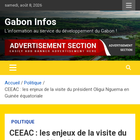
Aller
samedi, août 8, 2026
au
contenu
Gabon Infos
L'information au service du développement du Gabon !
Accueil
Politique
CEEAC : les enjeux de la visite du président Oligui Nguema en
Guinée équatoriale
POLITIQUE
CEEAC : les enjeux de la visite du