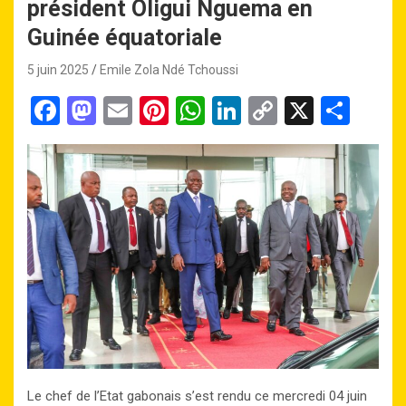
président Oligui Nguema en
Guinée équatoriale
5 juin 2025
Emile Zola Ndé Tchoussi
F
M
E
Pi
W
Li
C
X
P
a
a
m
nt
h
n
o
ar
ce
st
ail
er
at
ke
py
ta
b
o
es
s
dI
Li
g
o
d
t
A
n
n
er
o
o
p
k
k
n
p
Le chef de l’Etat gabonais s’est rendu ce mercredi 04 juin