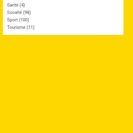
Santé
(4)
Société
(98)
Sport
(100)
Tourisme
(11)