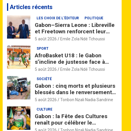
c
Articles récents
h
e
LES CHOIX DE L'ÉDITEUR
POLITIQUE
r
Gabon–Sierra Leone : Libreville
c
et Freetown renforcent leur
h
partenariat à travers un vaste
e
5 août 2026
Emile Zola Ndé Tchoussi
accord de coopération
r
SPORT
AfroBasket U18 : le Gabon
s’incline de justesse face à
Madagascar pour son entrée en
5 août 2026
Emile Zola Ndé Tchoussi
lice
SOCIÉTÉ
Gabon : cinq morts et plusieurs
blessés dans le renversement
d’un camion près de Nzinga
5 août 2026
Tonbon Nzali Nadia Sandrine
CULTURE
Gabon : la Fête des Cultures
renaît pour célébrer le
patrimoine et l’unité nationale
5 août 2026
Tonbon Nzali Nadia Sandrine