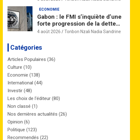
ECONOMIE
Gabon : le FMI s’inquiète d’une
forte progression de la dette
publique à l’horizon 2027
4 août 2026
Tonbon Nzali Nadia Sandrine
Catégories
Articles Populaires
(36)
Culture
(10)
Economie
(138)
International
(44)
Investir
(48)
Les choix de l'éditeur
(80)
Non classé
(1)
Nos dernières actualités
(26)
Opinion
(6)
Politique
(123)
Recommendés
(22)