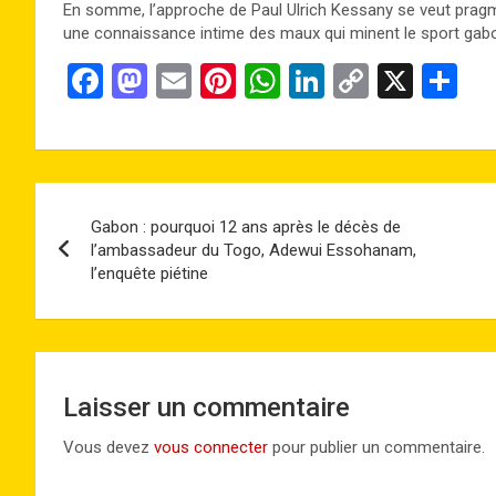
En somme, l’approche de Paul Ulrich Kessany se veut pragmat
une connaissance intime des maux qui minent le sport gabo
F
M
E
Pi
W
Li
C
X
P
a
a
m
nt
h
n
o
ar
ce
st
ail
er
at
ke
py
ta
b
o
es
s
dI
Li
g
Navigation
o
d
t
A
n
n
er
Gabon : pourquoi 12 ans après le décès de
de
o
o
p
k
l’ambassadeur du Togo, Adewui Essohanam,
l’enquête piétine
k
n
p
l’article
Laisser un commentaire
Vous devez
vous connecter
pour publier un commentaire.