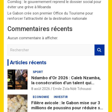
Comilog : le gouvernement reprend le dossier social pour
éviter une grève à Moanda
Le Gabon crée son premier Office du Tourisme pour
renforcer l’attractivité de la destination nationale
Commentaires récents
Aucun commentaire à afficher.
R
e
c
Articles récents
h
e
SPORT
r
Ndambo d’Or 2026 : Caleb Nzamba,
c
la consécration d’un talent qui
h
monte
e
8 août 2026
Emile Zola Ndé Tchoussi
r
ECONOMIE
INVESTIR
Filière avicole : le Gabon mise sur 3
millions de poussins pour réduire sa