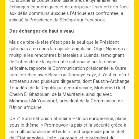
consolider la coopération bilatérale, de dynamiser les
échanges économiques et de conjuguer leurs efforts face
aux défis communs auxquels l’Afrique est confrontée, a
indiqué la Présidence du Sénégal sur Facebook.
Des échanges de haut niveau
Mais ce tête-à-tête n’était pas le seul que le Président
gabonais a eu dans la capitale angolaise. Oligui Nguema a
multiplié les rencontres bilatérales à Luanda, témoignant
de l’intensité de la diplomatie gabonaise sur la scène
africaine, rapporte la Communication présidentielle. Outre
son entretien avec Bassirou Diomaye Faye, il s’est en effet
entretenu avec plusieurs dirigeants, dont Faustin-Archange
Touadéra de la République centrafricaine, Mohamed Ould
Cheikh El Ghazouani de la Mauritanie, ainsi qu’avec
Mahmoud Ali Youssouf, président de la Commission de
l’Union africaine.
Ce 7ᵉ Sommet Union africaine – Union européenne, placé
sous le thème » Promouvoir la paix et la sécurité grâce à
un multiculturalisme effectif « , est coprésidé par le chef
de l’État angolais, João Lourenço, et le président du