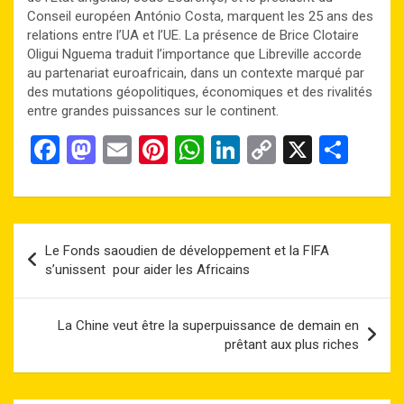
Conseil européen António Costa, marquent les 25 ans des
relations entre l’UA et l’UE. La présence de Brice Clotaire
Oligui Nguema traduit l’importance que Libreville accorde
au partenariat euroafricain, dans un contexte marqué par
des mutations géopolitiques, économiques et des rivalités
entre grandes puissances sur le continent.
F
M
E
Pi
W
Li
C
X
P
a
a
m
nt
h
n
o
ar
ce
st
ail
er
at
ke
py
ta
b
o
es
s
dI
Li
g
Navigation
Le Fonds saoudien de développement et la FIFA
o
d
t
A
n
n
er
de
s’unissent pour aider les Africains
o
o
p
k
l’article
k
n
p
La Chine veut être la superpuissance de demain en
prêtant aux plus riches