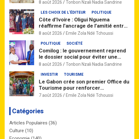
dépendance aux importations
8 août 2026
Tonbon Nzali Nadia Sandrine
LES CHOIX DE L'ÉDITEUR
POLITIQUE
Côte d’Ivoire : Oligui Nguema
réaffirme l’ancrage de l’amitié entre
Libreville et Abidjan
8 août 2026
Emile Zola Ndé Tchoussi
POLITIQUE
SOCIÉTÉ
Comilog : le gouvernement reprend
le dossier social pour éviter une
grève à Moanda
8 août 2026
Tonbon Nzali Nadia Sandrine
INVESTIR
TOURISME
Le Gabon crée son premier Office du
Tourisme pour renforcer
l’attractivité de la destination
7 août 2026
Emile Zola Ndé Tchoussi
nationale
Catégories
Articles Populaires
(36)
Culture
(10)
Economie
(140)