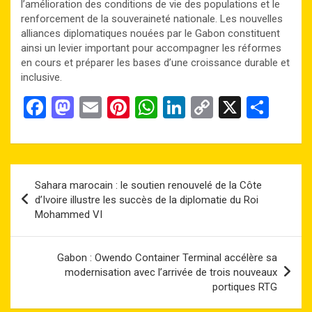
l’amélioration des conditions de vie des populations et le
renforcement de la souveraineté nationale. Les nouvelles
alliances diplomatiques nouées par le Gabon constituent
ainsi un levier important pour accompagner les réformes
en cours et préparer les bases d’une croissance durable et
inclusive.
F
M
E
Pi
W
Li
C
X
P
a
a
m
nt
h
n
o
ar
ce
st
ail
er
at
ke
py
ta
b
o
es
s
dI
Li
g
Navigation
Sahara marocain : le soutien renouvelé de la Côte
o
d
t
A
n
n
er
de
d’Ivoire illustre les succès de la diplomatie du Roi
o
o
p
k
Mohammed VI
l’article
k
n
p
Gabon : Owendo Container Terminal accélère sa
modernisation avec l’arrivée de trois nouveaux
portiques RTG