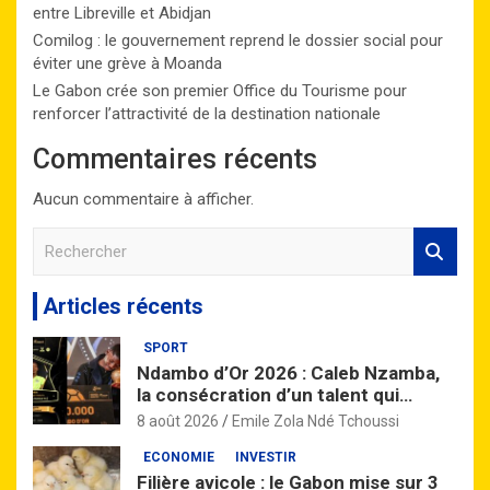
entre Libreville et Abidjan
Comilog : le gouvernement reprend le dossier social pour
éviter une grève à Moanda
Le Gabon crée son premier Office du Tourisme pour
renforcer l’attractivité de la destination nationale
Commentaires récents
Aucun commentaire à afficher.
R
e
c
Articles récents
h
e
SPORT
r
Ndambo d’Or 2026 : Caleb Nzamba,
c
la consécration d’un talent qui
h
monte
e
8 août 2026
Emile Zola Ndé Tchoussi
r
ECONOMIE
INVESTIR
Filière avicole : le Gabon mise sur 3