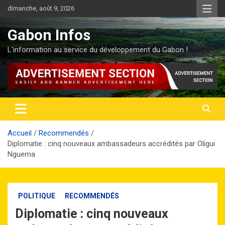
Aller
dimanche, août 9, 2026
au
contenu
Gabon Infos
L'information au service du développement du Gabon !
Accueil
Recommendés
Diplomatie : cinq nouveaux ambassadeurs accrédités par Oligui
Nguema
POLITIQUE
RECOMMENDÉS
Diplomatie : cinq nouveaux