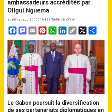
ambassadeurs accrédités par
Oligui Nguema
25 juin 2026
Tonbon Nzali Nadia Sandrine
F
M
E
Pi
W
Li
C
X
P
a
a
m
nt
h
n
o
ar
ce
st
ail
er
at
ke
py
ta
b
o
es
s
dI
Li
g
o
d
t
A
n
n
er
o
o
p
k
k
n
p
Le Gabon poursuit la diversification
de ses partenariats diplomatiques en