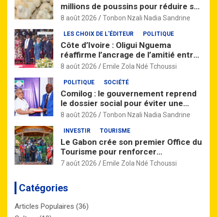
millions de poussins pour réduire sa
dépendance aux importations
8 août 2026
Tonbon Nzali Nadia Sandrine
LES CHOIX DE L'ÉDITEUR
POLITIQUE
Côte d’Ivoire : Oligui Nguema
réaffirme l’ancrage de l’amitié entre
Libreville et Abidjan
8 août 2026
Emile Zola Ndé Tchoussi
POLITIQUE
SOCIÉTÉ
Comilog : le gouvernement reprend
le dossier social pour éviter une
grève à Moanda
8 août 2026
Tonbon Nzali Nadia Sandrine
INVESTIR
TOURISME
Le Gabon crée son premier Office du
Tourisme pour renforcer
l’attractivité de la destination
7 août 2026
Emile Zola Ndé Tchoussi
nationale
Catégories
Articles Populaires
(36)