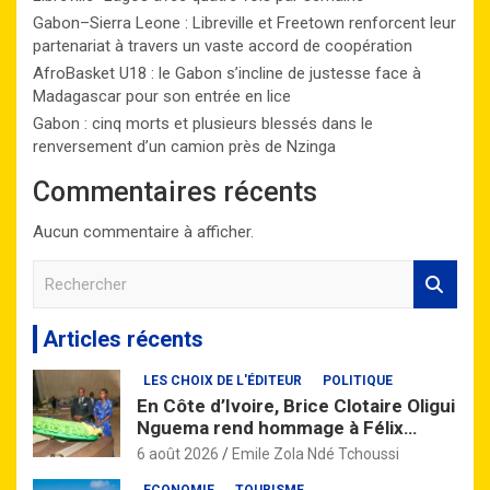
Gabon–Sierra Leone : Libreville et Freetown renforcent leur
partenariat à travers un vaste accord de coopération
AfroBasket U18 : le Gabon s’incline de justesse face à
Madagascar pour son entrée en lice
Gabon : cinq morts et plusieurs blessés dans le
renversement d’un camion près de Nzinga
Commentaires récents
Aucun commentaire à afficher.
R
e
c
Articles récents
h
e
LES CHOIX DE L'ÉDITEUR
POLITIQUE
r
En Côte d’Ivoire, Brice Clotaire Oligui
c
Nguema rend hommage à Félix
h
Houphouët-Boigny
e
6 août 2026
Emile Zola Ndé Tchoussi
r
ECONOMIE
TOURISME