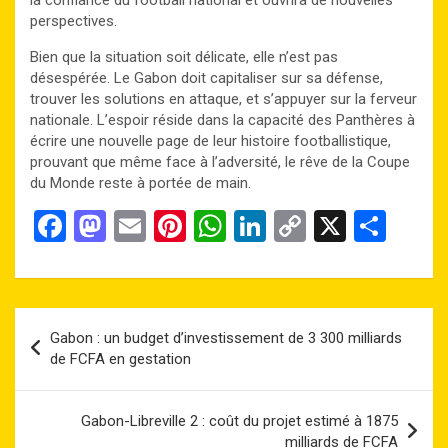
perspectives.
Bien que la situation soit délicate, elle n’est pas
désespérée. Le Gabon doit capitaliser sur sa défense,
trouver les solutions en attaque, et s’appuyer sur la ferveur
nationale. L’espoir réside dans la capacité des Panthères à
écrire une nouvelle page de leur histoire footballistique,
prouvant que même face à l’adversité, le rêve de la Coupe
du Monde reste à portée de main.
F
M
E
Pi
W
Li
C
X
P
a
a
m
nt
h
n
o
ar
ce
st
ail
er
at
ke
py
ta
b
o
es
s
dI
Li
g
Navigation
Gabon : un budget d’investissement de 3 300 milliards
o
d
t
A
n
n
er
de
de FCFA en gestation
o
o
p
k
l’article
k
n
p
Gabon-Libreville 2 : coût du projet estimé à 1875
milliards de FCFA