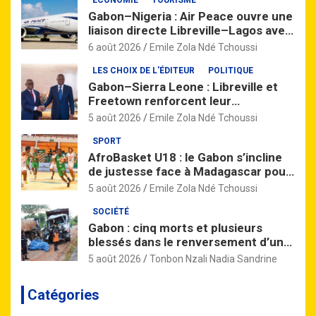
Gabon–Nigeria : Air Peace ouvre une
liaison directe Libreville–Lagos avec
quatre vols par semaine
6 août 2026
Emile Zola Ndé Tchoussi
LES CHOIX DE L'ÉDITEUR
POLITIQUE
Gabon–Sierra Leone : Libreville et
Freetown renforcent leur
partenariat à travers un vaste
5 août 2026
Emile Zola Ndé Tchoussi
accord de coopération
SPORT
AfroBasket U18 : le Gabon s’incline
de justesse face à Madagascar pour
son entrée en lice
5 août 2026
Emile Zola Ndé Tchoussi
SOCIÉTÉ
Gabon : cinq morts et plusieurs
blessés dans le renversement d’un
camion près de Nzinga
5 août 2026
Tonbon Nzali Nadia Sandrine
Catégories