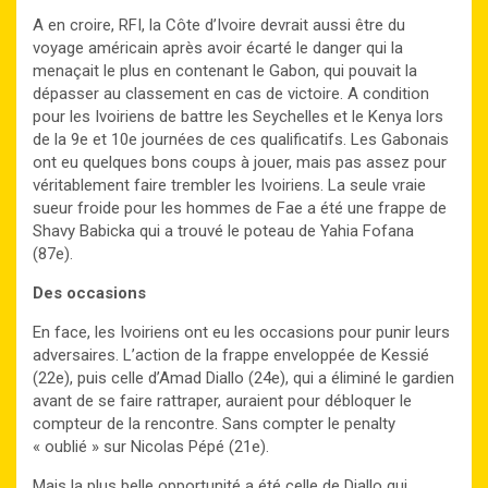
A en croire, RFI, la Côte d’Ivoire devrait aussi être du
voyage américain après avoir écarté le danger qui la
menaçait le plus en contenant le Gabon, qui pouvait la
dépasser au classement en cas de victoire. A condition
pour les Ivoiriens de battre les Seychelles et le Kenya lors
de la 9e et 10e journées de ces qualificatifs. Les Gabonais
ont eu quelques bons coups à jouer, mais pas assez pour
véritablement faire trembler les Ivoiriens. La seule vraie
sueur froide pour les hommes de Fae a été une frappe de
Shavy Babicka qui a trouvé le poteau de Yahia Fofana
(87e).
Des occasions
En face, les Ivoiriens ont eu les occasions pour punir leurs
adversaires. L’action de la frappe enveloppée de Kessié
(22e), puis celle d’Amad Diallo (24e), qui a éliminé le gardien
avant de se faire rattraper, auraient pour débloquer le
compteur de la rencontre. Sans compter le penalty
« oublié » sur Nicolas Pépé (21e).
Mais la plus belle opportunité a été celle de Diallo qui