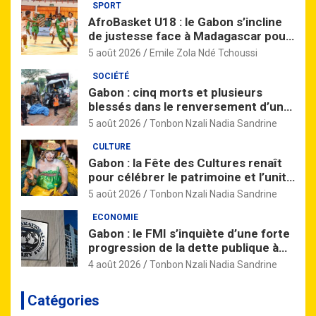
SPORT
AfroBasket U18 : le Gabon s’incline
de justesse face à Madagascar pour
son entrée en lice
5 août 2026
Emile Zola Ndé Tchoussi
SOCIÉTÉ
Gabon : cinq morts et plusieurs
blessés dans le renversement d’un
camion près de Nzinga
5 août 2026
Tonbon Nzali Nadia Sandrine
CULTURE
Gabon : la Fête des Cultures renaît
pour célébrer le patrimoine et l’unité
nationale
5 août 2026
Tonbon Nzali Nadia Sandrine
ECONOMIE
Gabon : le FMI s’inquiète d’une forte
progression de la dette publique à
l’horizon 2027
4 août 2026
Tonbon Nzali Nadia Sandrine
Catégories