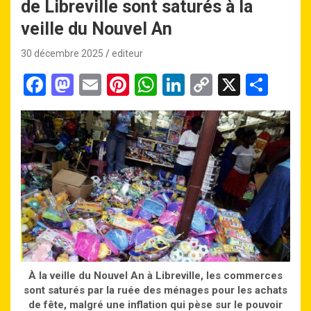
de Libreville sont saturés à la
veille du Nouvel An
30 décembre 2025
editeur
F
M
E
Pi
W
Li
C
X
P
a
a
m
nt
h
n
o
ar
ce
st
ail
er
at
ke
py
ta
b
o
es
s
dI
Li
g
o
d
t
A
n
n
er
o
o
p
k
k
n
p
À la veille du Nouvel An à Libreville, les commerces
sont saturés par la ruée des ménages pour les achats
de fête, malgré une inflation qui pèse sur le pouvoir