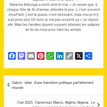
Natacha Bebonga a senti venir le mal. « Je savais que, à
chaque fête de fin d’année, attendre le jour J, c’est souvent
étouffant, c’est la queue, c’est stressant, mais moi je m’y
suis prise plus tôt donc je n’ai pas ressenti ça », se réjouit-
elle. Mais les familles doivent souvent attendre les salaires
de fin du mois pour faire les achats.
F
M
E
Pi
W
Li
C
X
P
a
a
m
nt
h
n
o
ar
ce
st
ail
er
at
ke
py
ta
b
o
es
s
dI
Li
g
Navigation
Gabon : bilan d’une transition politique parfaitement
o
d
t
A
n
n
er
de
réussie
o
o
p
k
l’article
k
n
p
Can 2025 : Cameroun, Maroc, Algérie, Nigeria… Le