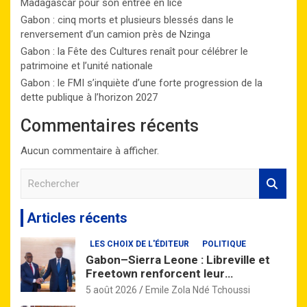
Madagascar pour son entrée en lice
Gabon : cinq morts et plusieurs blessés dans le
renversement d’un camion près de Nzinga
Gabon : la Fête des Cultures renaît pour célébrer le
patrimoine et l’unité nationale
Gabon : le FMI s’inquiète d’une forte progression de la
dette publique à l’horizon 2027
Commentaires récents
Aucun commentaire à afficher.
R
e
c
Articles récents
h
e
LES CHOIX DE L'ÉDITEUR
POLITIQUE
r
Gabon–Sierra Leone : Libreville et
c
Freetown renforcent leur
h
partenariat à travers un vaste
e
5 août 2026
Emile Zola Ndé Tchoussi
accord de coopération
r