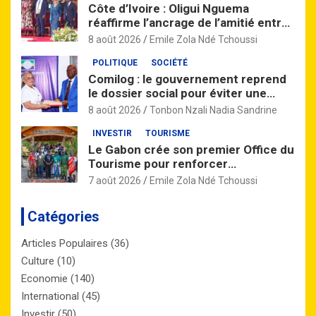
Côte d’Ivoire : Oligui Nguema
réaffirme l’ancrage de l’amitié entre
Libreville et Abidjan
8 août 2026
Emile Zola Ndé Tchoussi
POLITIQUE
SOCIÉTÉ
Comilog : le gouvernement reprend
le dossier social pour éviter une
grève à Moanda
8 août 2026
Tonbon Nzali Nadia Sandrine
INVESTIR
TOURISME
Le Gabon crée son premier Office du
Tourisme pour renforcer
l’attractivité de la destination
7 août 2026
Emile Zola Ndé Tchoussi
nationale
Catégories
Articles Populaires
(36)
Culture
(10)
Economie
(140)
International
(45)
Investir
(50)