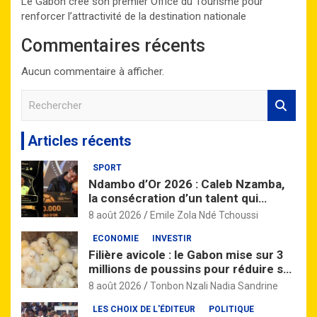
Le Gabon crée son premier Office du Tourisme pour
renforcer l’attractivité de la destination nationale
Commentaires récents
Aucun commentaire à afficher.
R
e
c
Articles récents
h
e
SPORT
r
Ndambo d’Or 2026 : Caleb Nzamba,
c
la consécration d’un talent qui
h
monte
e
8 août 2026
Emile Zola Ndé Tchoussi
r
ECONOMIE
INVESTIR
Filière avicole : le Gabon mise sur 3
millions de poussins pour réduire sa
dépendance aux importations
8 août 2026
Tonbon Nzali Nadia Sandrine
LES CHOIX DE L'ÉDITEUR
POLITIQUE