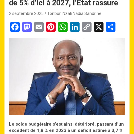
de 5% d’ici à 2027, l’État rassure
2 septembre 2025
Tonbon Nzali Nadia Sandrine
F
M
E
Pi
W
Li
C
X
P
a
a
m
nt
h
n
o
ar
ce
st
ail
er
at
ke
py
ta
b
o
es
s
dI
Li
g
o
d
t
A
n
n
er
o
o
p
k
k
n
p
Le solde budgétaire s’est ainsi détérioré, passant d’un
excédent de 1,8 % en 2023 à un déficit estimé à 3,7 %