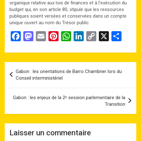
organique relative aux lois de finances et à l’exécution du
budget qui, en son article 80, stipule que les ressources
publiques soient versées et conservées dans un compte
unique ouvert au nom du Trésor public.
F
M
E
Pi
W
Li
C
X
P
a
a
m
nt
h
n
o
ar
ce
st
ail
er
at
ke
py
ta
b
o
es
s
dI
Li
g
Navigation
Gabon : les orientations de Barro Chambrier lors du
o
d
t
A
n
n
er
de
Conseil interministériel
o
o
p
k
l’article
k
n
p
Gabon : les enjeux de la 2ᵉ session parlementaire de la
Transition
Laisser un commentaire