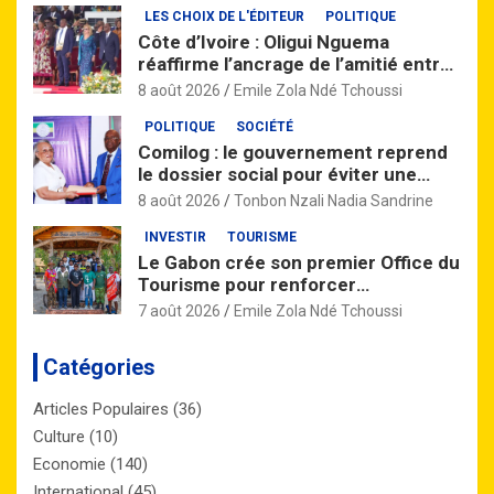
LES CHOIX DE L'ÉDITEUR
POLITIQUE
Côte d’Ivoire : Oligui Nguema
réaffirme l’ancrage de l’amitié entre
Libreville et Abidjan
8 août 2026
Emile Zola Ndé Tchoussi
POLITIQUE
SOCIÉTÉ
Comilog : le gouvernement reprend
le dossier social pour éviter une
grève à Moanda
8 août 2026
Tonbon Nzali Nadia Sandrine
INVESTIR
TOURISME
Le Gabon crée son premier Office du
Tourisme pour renforcer
l’attractivité de la destination
7 août 2026
Emile Zola Ndé Tchoussi
nationale
Catégories
Articles Populaires
(36)
Culture
(10)
Economie
(140)
International
(45)