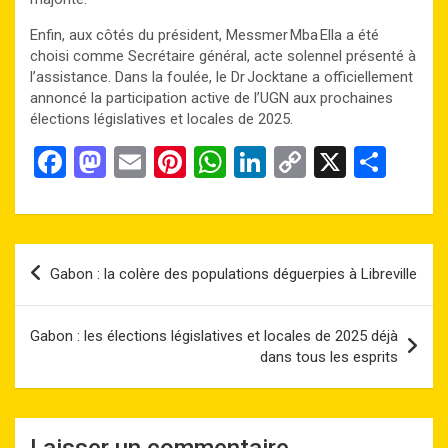
Enfin, aux côtés du président, Messmer Mba Ella a été
choisi comme Secrétaire général, acte solennel présenté à
l’assistance. Dans la foulée, le Dr Jocktane a officiellement
annoncé la participation active de l’UGN aux prochaines
élections législatives et locales de 2025.
F
M
E
Pi
W
Li
C
X
P
a
a
m
nt
h
n
o
ar
ce
st
ail
er
at
ke
py
ta
b
o
es
s
dI
Li
g
Navigation
Gabon : la colère des populations déguerpies à Libreville
o
d
t
A
n
n
er
de
o
o
p
k
l’article
Gabon : les élections législatives et locales de 2025 déjà
k
n
p
dans tous les esprits
Laisser un commentaire