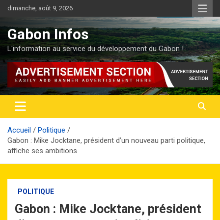
Aller
dimanche, août 9, 2026
au
contenu
Gabon Infos
L'information au service du développement du Gabon !
Accueil
Politique
Gabon : Mike Jocktane, président d’un nouveau parti politique,
affiche ses ambitions
POLITIQUE
Gabon : Mike Jocktane, président