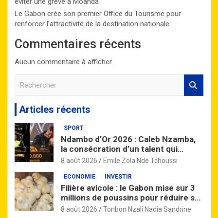
éviter une grève à Moanda
Le Gabon crée son premier Office du Tourisme pour
renforcer l’attractivité de la destination nationale
Commentaires récents
Aucun commentaire à afficher.
R
e
c
Articles récents
h
e
SPORT
r
Ndambo d’Or 2026 : Caleb Nzamba,
c
la consécration d’un talent qui
h
monte
e
8 août 2026
Emile Zola Ndé Tchoussi
r
ECONOMIE
INVESTIR
Filière avicole : le Gabon mise sur 3
millions de poussins pour réduire sa
dépendance aux importations
8 août 2026
Tonbon Nzali Nadia Sandrine