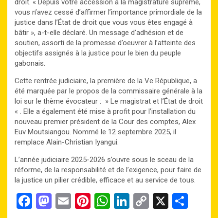
droit. « Depuis votre accession à la magistrature suprême,
vous n’avez cessé d’affirmer l’importance primordiale de la
justice dans l’État de droit que vous vous êtes engagé à
bâtir », a-t-elle déclaré. Un message d’adhésion et de
soutien, assorti de la promesse d’oeuvrer à l’atteinte des
objectifs assignés à la justice pour le bien du peuple
gabonais.
Cette rentrée judiciaire, la première de la Ve République, a
été marquée par le propos de la commissaire générale à la
loi sur le thème évocateur : » Le magistrat et l’État de droit
« . Elle a également été mise à profit pour l’installation du
nouveau premier président de la Cour des comptes, Alex
Euv Moutsiangou. Nommé le 12 septembre 2025, il
remplace Alain-Christian Iyangui.
L’année judiciaire 2025-2026 s’ouvre sous le sceau de la
réforme, de la responsabilité et de l’exigence, pour faire de
la justice un pilier crédible, efficace et au service de tous.
F
M
E
Pi
W
Li
C
X
P
a
a
m
nt
h
n
o
ar