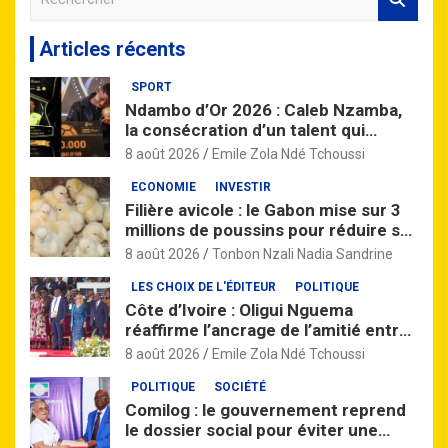
e
c
Articles récents
h
e
SPORT
r
Ndambo d’Or 2026 : Caleb Nzamba,
c
la consécration d’un talent qui
h
monte
e
8 août 2026
Emile Zola Ndé Tchoussi
r
ECONOMIE
INVESTIR
Filière avicole : le Gabon mise sur 3
millions de poussins pour réduire sa
dépendance aux importations
8 août 2026
Tonbon Nzali Nadia Sandrine
LES CHOIX DE L'ÉDITEUR
POLITIQUE
Côte d’Ivoire : Oligui Nguema
réaffirme l’ancrage de l’amitié entre
Libreville et Abidjan
8 août 2026
Emile Zola Ndé Tchoussi
POLITIQUE
SOCIÉTÉ
Comilog : le gouvernement reprend
le dossier social pour éviter une