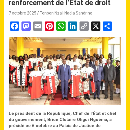
renforcement de l’État de droit
7 octobre 2025
Tonbon Nzali Nadia Sandrine
F
M
E
Pi
W
Li
C
X
P
a
a
m
nt
h
n
o
ar
ce
st
ail
er
at
ke
py
ta
b
o
es
s
dI
Li
g
o
d
t
A
n
n
er
o
o
p
k
k
n
p
Le
p
résident de la République, Chef de l’État et chef
du gouvernement, Brice Clotaire Oligui Nguéma, a
présidé
ce 6 octobre
au Palais de Justice de