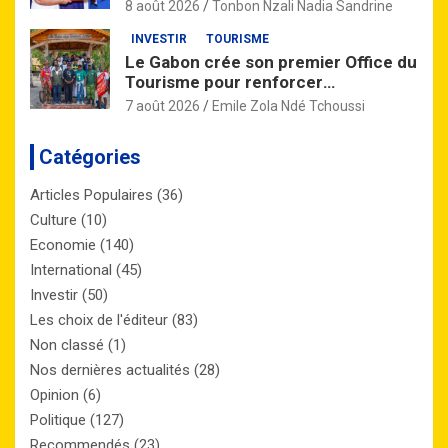
grève à Moanda
8 août 2026
Tonbon Nzali Nadia Sandrine
INVESTIR
TOURISME
Le Gabon crée son premier Office du
Tourisme pour renforcer
l’attractivité de la destination
7 août 2026
Emile Zola Ndé Tchoussi
nationale
Catégories
Articles Populaires
(36)
Culture
(10)
Economie
(140)
International
(45)
Investir
(50)
Les choix de l'éditeur
(83)
Non classé
(1)
Nos dernières actualités
(28)
Opinion
(6)
Politique
(127)
Recommendés
(23)