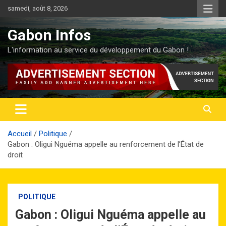
Aller
samedi, août 8, 2026
au
contenu
Gabon Infos
L'information au service du développement du Gabon !
Accueil
Politique
Gabon : Oligui Nguéma appelle au renforcement de l’État de
droit
POLITIQUE
Gabon : Oligui Nguéma appelle au