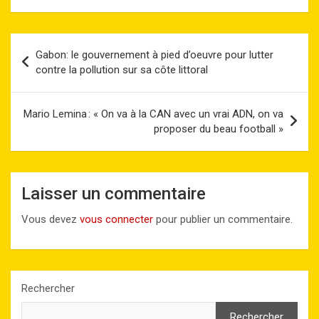
ce
st
ail
er
at
ke
py
ta
b
o
es
s
dI
Li
g
Navigation
Gabon: le gouvernement à pied d’oeuvre pour lutter
o
d
t
A
n
n
er
de
contre la pollution sur sa côte littoral
o
o
p
k
l’article
k
n
p
Mario Lemina : « On va à la CAN avec un vrai ADN, on va
proposer du beau football »
Laisser un commentaire
Vous devez
vous connecter
pour publier un commentaire.
Rechercher
Rechercher