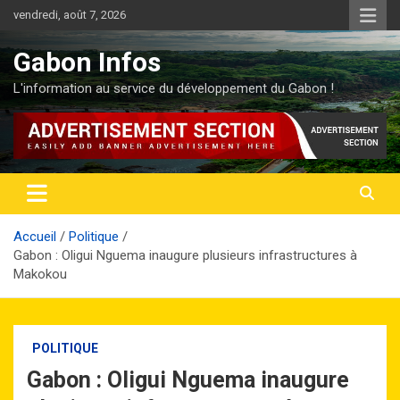
Aller
vendredi, août 7, 2026
au
contenu
Gabon Infos
L'information au service du développement du Gabon !
Accueil
Politique
Gabon : Oligui Nguema inaugure plusieurs infrastructures à
Makokou
POLITIQUE
Gabon : Oligui Nguema inaugure