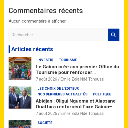
Commentaires récents
Aucun commentaire à afficher.
R
e
c
Articles récents
h
e
INVESTIR
TOURISME
r
Le Gabon crée son premier Office du
c
Tourisme pour renforcer
h
l’attractivité de la destination
e
7 août 2026
Emile Zola Ndé Tchoussi
nationale
r
LES CHOIX DE L'ÉDITEUR
NOS DERNIÈRES ACTUALITÉS
POLITIQUE
Abidjan : Oligui Nguema et Alassane
Ouattara renforcent l’axe Gabon–
Côte d’Ivoire
7 août 2026
Emile Zola Ndé Tchoussi
SOCIÉTÉ