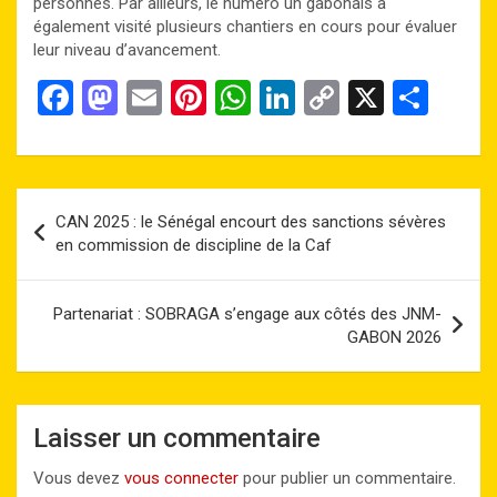
personnes. Par ailleurs, le numéro un gabonais a
également visité plusieurs chantiers en cours pour évaluer
leur niveau d’avancement.
F
M
E
Pi
W
Li
C
X
P
a
a
m
nt
h
n
o
ar
ce
st
ail
er
at
ke
py
ta
b
o
es
s
dI
Li
g
Navigation
CAN 2025 : le Sénégal encourt des sanctions sévères
o
d
t
A
n
n
er
de
en commission de discipline de la Caf
o
o
p
k
l’article
k
n
p
Partenariat : SOBRAGA s’engage aux côtés des JNM-
GABON 2026
Laisser un commentaire
Vous devez
vous connecter
pour publier un commentaire.