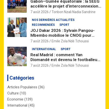
Gabon–Guinée équatoriale : la SEEG
accélère le projet d’interconnexion
électrique dans le Woleu-Ntem
7 août 2026
Tonbon Nzali Nadia Sandrine
NOS DERNIÈRES ACTUALITÉS
RECOMMENDÉS
SPORT
JOJ Dakar 2026 : Sylvain Pangou-
Mbembo mobilise le CNOG pour
préparer la relève gabonaise
7 août 2026
Emile Zola Ndé Tchoussi
INTERNATIONAL
SPORT
Real Madrid : comment Yan
Diomandé est devenu le footballeur
africain le plus cher de l’histoire
7 août 2026
Emile Zola Ndé Tchoussi
Catégories
Articles Populaires
(36)
Culture
(10)
Economie
(139)
International
(45)