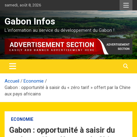
Aller
samedi, août 8, 2026
au
contenu
Gabon Infos
L'information au service du développement du Gabon !
Accueil
Economie
Gabon : opportunité à saisir du « zéro tarif » offert par la Chine
aux pays africains
ECONOMIE
Gabon : opportunité à saisir du