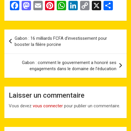
F
M
E
Pi
W
Li
C
X
P
a
a
m
nt
h
n
o
ar
ce
st
ail
er
at
ke
py
ta
b
o
es
s
dI
Li
g
Navigation
Gabon : 16 milliards FCFA d’investissement pour
o
d
t
A
n
n
er
de
booster la filière porcine
o
o
p
k
l’article
k
n
p
Gabon : comment le gouvernement a honoré ses
engagements dans le domaine de l’éducation
Laisser un commentaire
Vous devez
vous connecter
pour publier un commentaire.