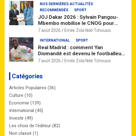
NOS DERNIÈRES ACTUALITÉS
RECOMMENDÉS
SPORT
JOJ Dakar 2026 : Sylvain Pangou-
Mbembo mobilise le CNOG pour
préparer la relève gabonaise
7 août 2026
Emile Zola Ndé Tchoussi
INTERNATIONAL
SPORT
Real Madrid : comment Yan
Diomandé est devenu le footballeur
africain le plus cher de l’histoire
7 août 2026
Emile Zola Ndé Tchoussi
Catégories
Articles Populaires
(36)
Culture
(10)
Economie
(139)
International
(45)
Investir
(49)
Les choix de l'éditeur
(82)
Non classé
(1)