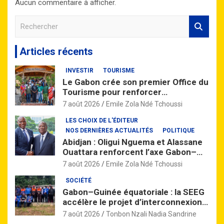
Aucun commentaire à afficher.
R
e
c
Articles récents
h
e
INVESTIR
TOURISME
r
Le Gabon crée son premier Office du
c
Tourisme pour renforcer
h
l’attractivité de la destination
e
7 août 2026
Emile Zola Ndé Tchoussi
nationale
r
LES CHOIX DE L'ÉDITEUR
NOS DERNIÈRES ACTUALITÉS
POLITIQUE
Abidjan : Oligui Nguema et Alassane
Ouattara renforcent l’axe Gabon–
Côte d’Ivoire
7 août 2026
Emile Zola Ndé Tchoussi
SOCIÉTÉ
Gabon–Guinée équatoriale : la SEEG
accélère le projet d’interconnexion
électrique dans le Woleu-Ntem
7 août 2026
Tonbon Nzali Nadia Sandrine