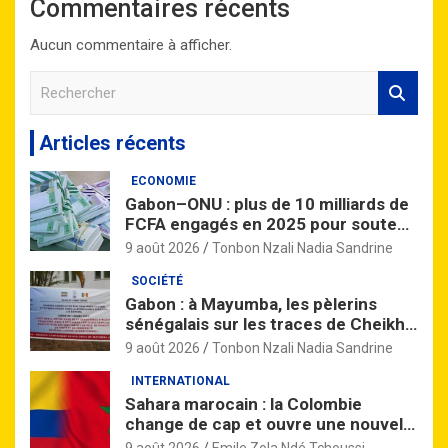
Commentaires récents
Aucun commentaire à afficher.
R
e
c
Articles récents
h
e
ECONOMIE
r
Gabon–ONU : plus de 10 milliards de
c
FCFA engagés en 2025 pour soutenir
h
le développement durable
e
9 août 2026
Tonbon Nzali Nadia Sandrine
r
SOCIÉTÉ
Gabon : à Mayumba, les pèlerins
sénégalais sur les traces de Cheikh
Amadou Bamba
9 août 2026
Tonbon Nzali Nadia Sandrine
INTERNATIONAL
Sahara marocain : la Colombie
change de cap et ouvre une nouvelle
page avec le Maroc