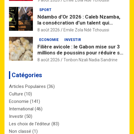
9 août 2026
Emile Zola Ndé Tchoussi
SPORT
Ndambo d’Or 2026 : Caleb Nzamba,
la consécration d’un talent qui
monte
8 août 2026
Emile Zola Ndé Tchoussi
ECONOMIE
INVESTIR
Filière avicole : le Gabon mise sur 3
millions de poussins pour réduire sa
dépendance aux importations
8 août 2026
Tonbon Nzali Nadia Sandrine
Catégories
Articles Populaires
(36)
Culture
(10)
Economie
(141)
International
(46)
Investir
(50)
Les choix de l'éditeur
(83)
Non classé
(1)