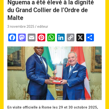
Nguema a été élevé à la dignité
du Grand Collier de l’Ordre de
Malte
3 novembre 2025
editeur
F
M
E
Pi
W
Li
C
X
P
a
a
m
nt
h
n
o
ar
ce
st
ail
er
at
ke
py
ta
b
o
es
s
dI
Li
g
o
d
t
A
n
n
er
o
o
p
k
k
n
p
En visite officielle à Rome les 29 et 30 octobre 2025,