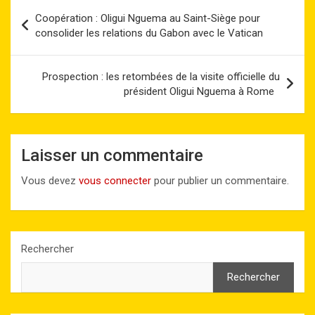
b
o
es
s
dI
Li
g
Navigation
Coopération : Oligui Nguema au Saint-Siège pour
o
d
t
A
n
n
er
de
consolider les relations du Gabon avec le Vatican
o
o
p
k
l’article
k
n
p
Prospection : les retombées de la visite officielle du
président Oligui Nguema à Rome
Laisser un commentaire
Vous devez
vous connecter
pour publier un commentaire.
Rechercher
Rechercher