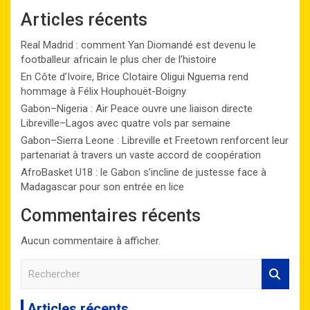
Articles récents
Real Madrid : comment Yan Diomandé est devenu le
footballeur africain le plus cher de l’histoire
En Côte d’Ivoire, Brice Clotaire Oligui Nguema rend
hommage à Félix Houphouët-Boigny
Gabon–Nigeria : Air Peace ouvre une liaison directe
Libreville–Lagos avec quatre vols par semaine
Gabon–Sierra Leone : Libreville et Freetown renforcent leur
partenariat à travers un vaste accord de coopération
AfroBasket U18 : le Gabon s’incline de justesse face à
Madagascar pour son entrée en lice
Commentaires récents
Aucun commentaire à afficher.
R
e
c
Articles récents
h