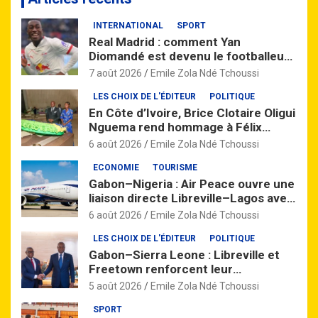
e
INTERNATIONAL
SPORT
r
Real Madrid : comment Yan
c
Diomandé est devenu le footballeur
h
africain le plus cher de l’histoire
e
7 août 2026
Emile Zola Ndé Tchoussi
r
LES CHOIX DE L'ÉDITEUR
POLITIQUE
En Côte d’Ivoire, Brice Clotaire Oligui
Nguema rend hommage à Félix
Houphouët-Boigny
6 août 2026
Emile Zola Ndé Tchoussi
ECONOMIE
TOURISME
Gabon–Nigeria : Air Peace ouvre une
liaison directe Libreville–Lagos avec
quatre vols par semaine
6 août 2026
Emile Zola Ndé Tchoussi
LES CHOIX DE L'ÉDITEUR
POLITIQUE
Gabon–Sierra Leone : Libreville et
Freetown renforcent leur
partenariat à travers un vaste
5 août 2026
Emile Zola Ndé Tchoussi
accord de coopération
SPORT