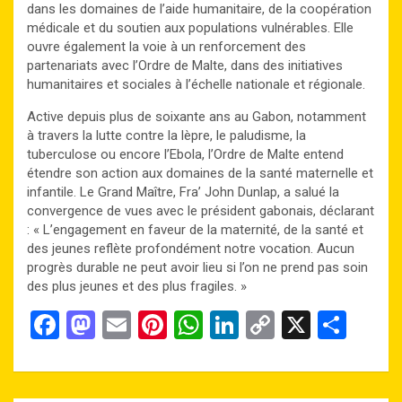
dans les domaines de l’aide humanitaire, de la coopération
médicale et du soutien aux populations vulnérables. Elle
ouvre également la voie à un renforcement des
partenariats avec l’Ordre de Malte, dans des initiatives
humanitaires et sociales à l’échelle nationale et régionale.
Active depuis plus de soixante ans au Gabon, notamment
à travers la lutte contre la lèpre, le paludisme, la
tuberculose ou encore l’Ebola, l’Ordre de Malte entend
étendre son action aux domaines de la santé maternelle et
infantile. Le Grand Maître, Fra’ John Dunlap, a salué la
convergence de vues avec le président gabonais, déclarant
: « L’engagement en faveur de la maternité, de la santé et
des jeunes reflète profondément notre vocation. Aucun
progrès durable ne peut avoir lieu si l’on ne prend pas soin
des plus jeunes et des plus fragiles. »
F
M
E
Pi
W
Li
C
X
P
a
a
m
nt
h
n
o
ar
ce
st
ail
er
at
ke
py
ta