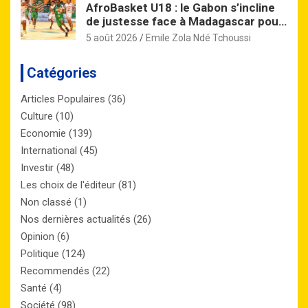
AfroBasket U18 : le Gabon s’incline
de justesse face à Madagascar pour
son entrée en lice
5 août 2026
Emile Zola Ndé Tchoussi
Catégories
Articles Populaires
(36)
Culture
(10)
Economie
(139)
International
(45)
Investir
(48)
Les choix de l'éditeur
(81)
Non classé
(1)
Nos dernières actualités
(26)
Opinion
(6)
Politique
(124)
Recommendés
(22)
Santé
(4)
Société
(98)