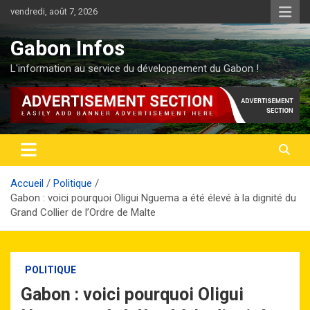
Aller
vendredi, août 7, 2026
au
contenu
Gabon Infos
L'information au service du développement du Gabon !
Accueil
Politique
Gabon : voici pourquoi Oligui Nguema a été élevé à la dignité du
Grand Collier de l’Ordre de Malte
POLITIQUE
Gabon : voici pourquoi Oligui