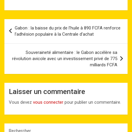
a
a
m
nt
h
n
o
ar
ce
st
ail
er
at
ke
py
ta
b
o
es
s
dI
Li
g
Navigation
Gabon : la baisse du prix de l’huile à 890 FCFA renforce
o
d
t
A
n
n
er
de
l’adhésion populaire à la Centrale d’achat
o
o
p
k
l’article
k
n
p
Souveraineté alimentaire : le Gabon accélère sa
révolution avicole avec un investissement privé de 775
milliards FCFA
Laisser un commentaire
Vous devez
vous connecter
pour publier un commentaire.
Rechercher