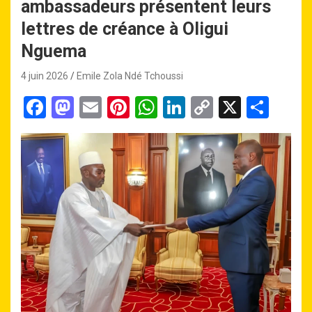
ambassadeurs présentent leurs
lettres de créance à Oligui
Nguema
4 juin 2026
Emile Zola Ndé Tchoussi
F
M
E
Pi
W
Li
C
X
P
a
a
m
nt
h
n
o
ar
ce
st
ail
er
at
ke
py
ta
b
o
es
s
dI
Li
g
o
d
t
A
n
n
er
o
o
p
k
k
n
p