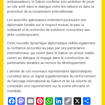
ambassadeurs, le Gabon confirme son ambition de jouer
un rôle actif dans le dialogue entre les nations et dans la
promotion de la coopération internationale.
Les autorités gabonaises entendent poursuivre une
diplomatie fondée sur le respect mutuel, la paix, la
solidarité et la recherche de solutions concertées aux
défis contemporains.
Cette nouvelle dynamique diplomatique reflète également
la confiance accordée au pays par ses partenaires
internationaux, qui voient dans le Gabon un acteur stable,
ouvert au dialogue et engagé dans la construction de
partenariats durables au service du développement.
L’arrivée de ces nouveaux représentants diplomatiques
constitue ainsi un signal supplémentaire du renforcement
de l’ancrage international du Gabon et de sa volonté de
consolider son rayonnement sur la scène africaine et
mondiale.
F
M
E
Pi
W
Li
C
X
P