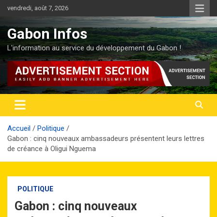
Aller
vendredi, août 7, 2026
au
contenu
Gabon Infos
L'information au service du développement du Gabon !
Accueil
Politique
Gabon : cinq nouveaux ambassadeurs présentent leurs lettres
de créance à Oligui Nguema
POLITIQUE
Gabon : cinq nouveaux