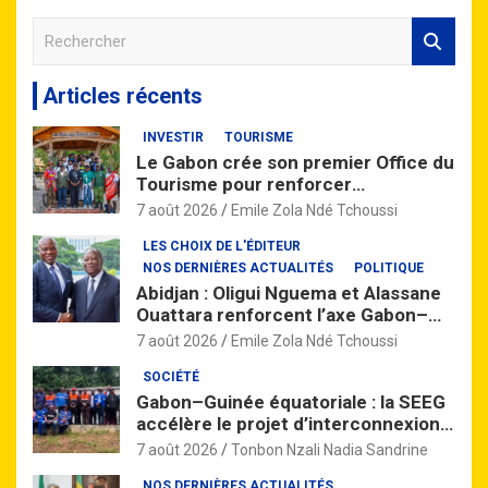
R
e
c
Articles récents
h
e
INVESTIR
TOURISME
r
Le Gabon crée son premier Office du
c
Tourisme pour renforcer
h
l’attractivité de la destination
e
7 août 2026
Emile Zola Ndé Tchoussi
nationale
r
LES CHOIX DE L'ÉDITEUR
NOS DERNIÈRES ACTUALITÉS
POLITIQUE
Abidjan : Oligui Nguema et Alassane
Ouattara renforcent l’axe Gabon–
Côte d’Ivoire
7 août 2026
Emile Zola Ndé Tchoussi
SOCIÉTÉ
Gabon–Guinée équatoriale : la SEEG
accélère le projet d’interconnexion
électrique dans le Woleu-Ntem
7 août 2026
Tonbon Nzali Nadia Sandrine
NOS DERNIÈRES ACTUALITÉS