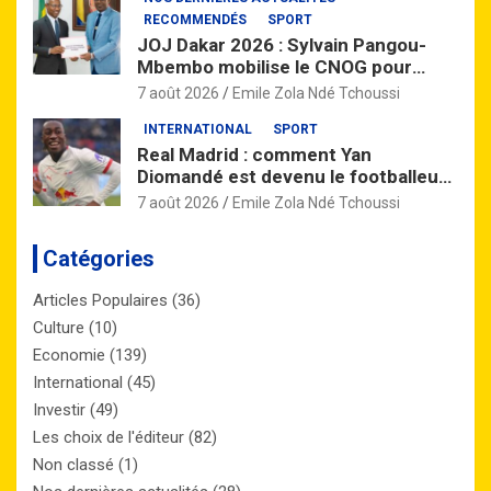
RECOMMENDÉS
SPORT
JOJ Dakar 2026 : Sylvain Pangou-
Mbembo mobilise le CNOG pour
préparer la relève gabonaise
7 août 2026
Emile Zola Ndé Tchoussi
INTERNATIONAL
SPORT
Real Madrid : comment Yan
Diomandé est devenu le footballeur
africain le plus cher de l’histoire
7 août 2026
Emile Zola Ndé Tchoussi
Catégories
Articles Populaires
(36)
Culture
(10)
Economie
(139)
International
(45)
Investir
(49)
Les choix de l'éditeur
(82)
Non classé
(1)